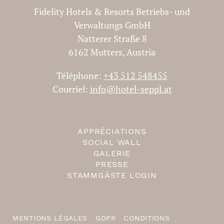
2 nuits
Fidelity Hotels & Resorts Betriebs- und
10.01.2023 - 19.12.2024
Verwaltungs GmbH
à partir de € 235,37
Natterer Straße 8
6162 Mutters, Austria
Si vous avez des questions, vous pouvez nous
joindre par téléphone
Téléphone:
+43 512 548455
ou par e-mail sont toujours disponibles.
Courriel:
info@hotel-seppl.at
Réserver
APPRÉCIATIONS
SOCIAL WALL
GALERIE
PRESSE
STAMMGÄSTE LOGIN
MENTIONS LÉGALES
GDPR
CONDITIONS