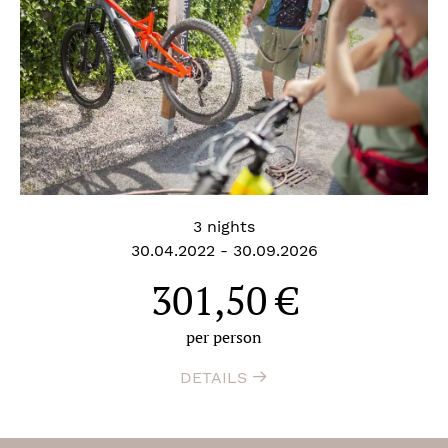
3 nights
30.04.2022 - 30.09.2026
301,50
€
per person
ROMANTISME CHEZ
SEPPL 2 NUITS
DETAILS