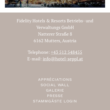
Fidelity Hotels & Resorts Betriebs- und
Verwaltungs GmbH
Natterer Straße 8
6162 Mutters, Austria
Telephone:
+43 512 548455
E-mail:
info@hotel-seppl.at
APPRÉCIATIONS
SOCIAL WALL
GALERIE
PRESSE
STAMMGÄSTE LOGIN