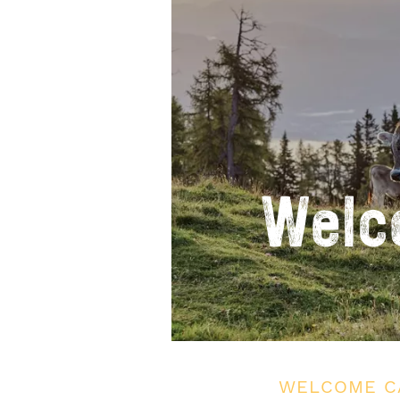
Welc
WELCOME C