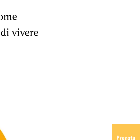
come
di vivere
Prenota