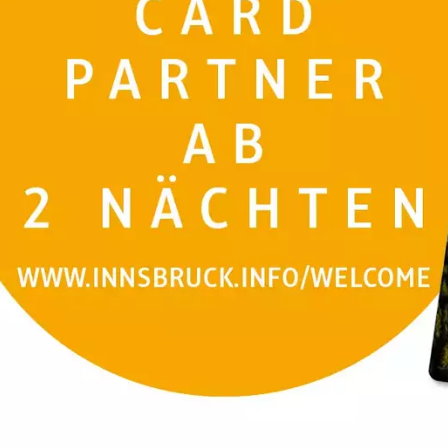
ROMANTICISMO A
SEPPL 2 NOTTI
2 notti
10.01.2023 - 19.12.2024
a partire da € 235,37
Se avete domande, siamo sempre
o via e-mail.
Prenota ora