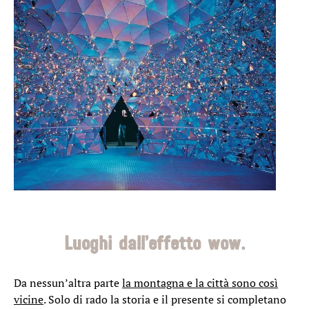
ROMANTICISMO A
SEPPL 2 NOTTI
Luoghi dall’effetto wow.
2 notti
10.01.2023 - 19.12.2024
Da nessun’altra parte
la montagna e la città sono così
vicine
. Solo di rado la storia e il presente si completano
a partire da € 235,37