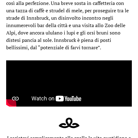
così alla perfezione. Una breve sosta in caffetteria con
una tazza di caffè e strudel di mele, per proseguire tra le
Se avete domande, siamo sempre
strade di Innsbruck, un disinvolto incontro negli
o via e-mail.
innumerevoli bar della città e una visita allo Zoo delle
Alpi, dove ancora ululano i lupi e gli orsi bruni sono
distesi pancia al sole. Innsbruck è piena di posti
Prenota ora
bellissimi, dal “potenziale di farvi tornare”.
Lasciatevi semplicemente alle spalle la vita quotidiana e