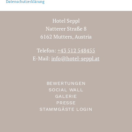
Datenschutzerklärung
Hotel Seppl
Natterer Straße 8
ROMANTIK IM SEPPL 2
6162 Mutters, Austria
NÄCHTE
Telefon:
+43 512 548455
E-Mail:
info@hotel-seppl.at
2 Übernachtungen
10.01.2023 - 19.12.2024
BEWERTUNGEN
ab € 235,37
SOCIAL WALL
GALERIE
Bei Fragen sind wir für Sie telefonisch
PRESSE
oder per E-mail immer erreichbar.
STAMMGÄSTE LOGIN
Buchen