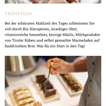
FRÜHSTÜCK
Bei der schönsten Mahlzeit des Tages schlemmen Sie
sich durch Bio-Eierspeisen, knackiges Obst,
vitaminreiche Smoothies, kernige Müslis, Milchprodukte
ROMANTIK IM SEPPL 2
von Tiroler Kühen und selbst gemachte Marmeladen auf
NÄCHTE
backfrischem Brot. Was für ein Start in den Tag!
2 Übernachtungen
10.01.2023 - 19.12.2024
ab € 235,37
Bei Fragen sind wir für Sie telefonisch
oder per E-mail immer erreichbar.