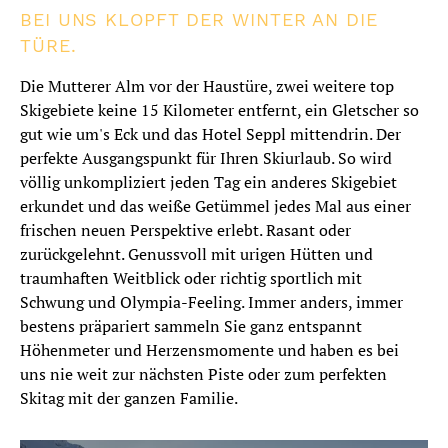
BEI UNS KLOPFT DER WINTER AN DIE
TÜRE.
Die Mutterer Alm vor der Haustüre, zwei weitere top
Skigebiete keine 15 Kilometer entfernt, ein Gletscher so
gut wie um's Eck und das Hotel Seppl mittendrin. Der
perfekte Ausgangspunkt für Ihren Skiurlaub. So wird
völlig unkompliziert jeden Tag ein anderes Skigebiet
erkundet und das weiße Getümmel jedes Mal aus einer
frischen neuen Perspektive erlebt. Rasant oder
zurückgelehnt. Genussvoll mit urigen Hütten und
traumhaften Weitblick oder richtig sportlich mit
Schwung und Olympia-Feeling. Immer anders, immer
bestens präpariert sammeln Sie ganz entspannt
Höhenmeter und Herzensmomente und haben es bei
uns nie weit zur nächsten Piste oder zum perfekten
Skitag mit der ganzen Familie.
ROMANTIK IM SEPPL 2
NÄCHTE