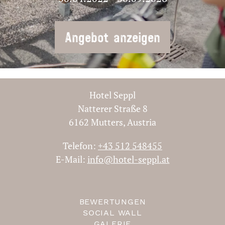
Angebot anzeigen
Hotel Seppl
Natterer Straße 8
6162 Mutters, Austria
Telefon:
+43 512 548455
E-Mail:
info@hotel-seppl.at
BEWERTUNGEN
SOCIAL WALL
GALERIE