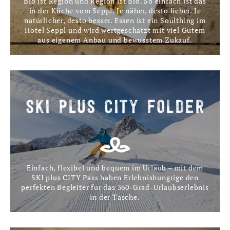
Bio ist Region und Region ist Bio. So einfach ist das
in der Küche vom Seppl. Je näher, desto lieber. Je
natürlicher, desto besser. Essen ist ein Soulthing im
Hotel Seppl und wird wertgeschätzt mit viel Gutem
aus eigenem Anbau und bewusstem Zukauf.
SKI PLUS CITY FOLDER
Einfach, flexibel und bequem im Urlaub – mit dem
SKI plus CITY Pass haben Erlebnishungrige den
perfekten Begleiter für das 360-Grad-Urlaubserlebnis
in der Tasche.