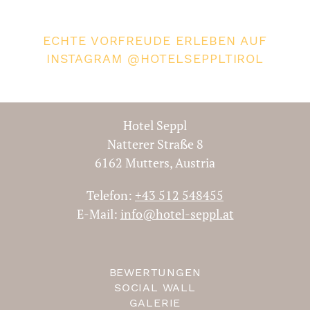
2 Übernachtungen
ECHTE VORFREUDE ERLEBEN AUF
10.01.2023 - 19.12.2024
INSTAGRAM @HOTELSEPPLTIROL
ab € 235,37
Bei Fragen sind wir für Sie telefonisch
Hotel Seppl
oder per E-mail immer erreichbar.
Natterer Straße 8
6162 Mutters, Austria
Buchen
Telefon:
+43 512 548455
E-Mail:
info@hotel-seppl.at
BEWERTUNGEN
SOCIAL WALL
GALERIE