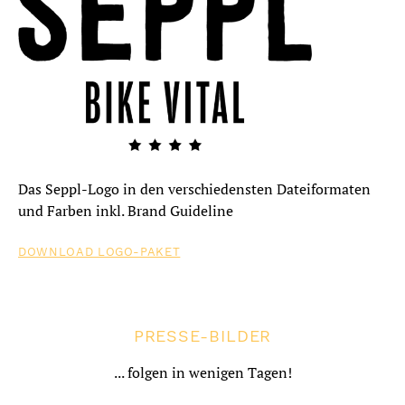
Das Seppl-Logo in den verschiedensten Dateiformaten
und Farben inkl. Brand Guideline
DOWNLOAD LOGO-PAKET
PRESSE-BILDER
ROMANTIK IM SEPPL 2
... folgen in wenigen Tagen!
NÄCHTE