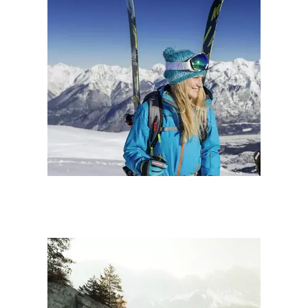
ROMANTIK IM SEPPL 2
NÄCHTE
2 Übernachtungen
10.01.2023 - 19.12.2024
ab € 235,37
Bei Fragen sind wir für Sie telefonisch
oder per E-mail immer erreichbar.