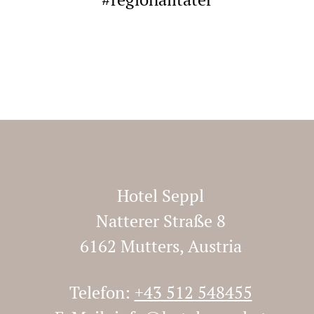
ROMANTIK IM SEPPL 2
NÄCHTE
Hotel Seppl
Natterer Straße 8
2 Übernachtungen
6162 Mutters, Austria
10.01.2023 - 19.12.2024
Telefon:
+43 512 548455
ab € 235,37