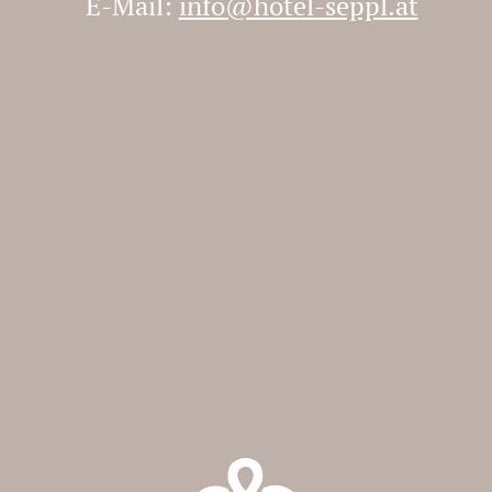
E-Mail:
info@hotel-seppl.at
Bei Fragen sind wir für Sie telefonisch
oder per E-mail immer erreichbar.
Buchen