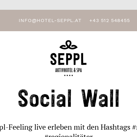
INFO@HOTEL-SEPPL.AT
+43 512 548455
Social Wall
pl-Feeling live erleben mit den Hashtags 
#regionalitäter