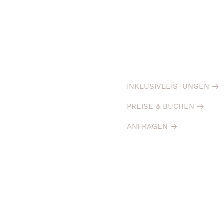
INKLUSIVLEISTUNGEN
PREISE & BUCHEN
ANFRAGEN
ROMANTIK IM SEPPL 2
NÄCHTE
2 Übernachtungen