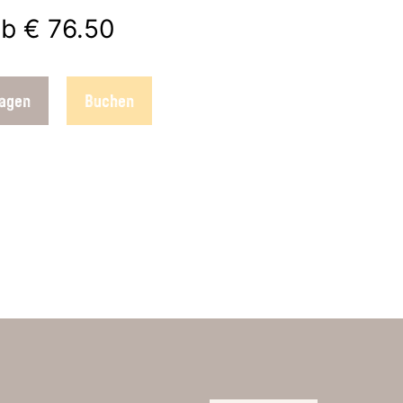
ab
€ 76.50
agen
Buchen