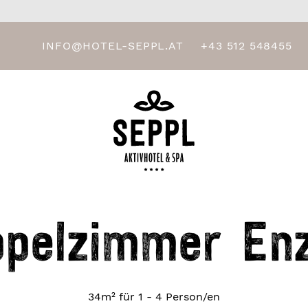
INFO@HOTEL-SEPPL.AT
+43 512 548455
ppelzimmer Enz
34m² für 1 - 4 Person/en