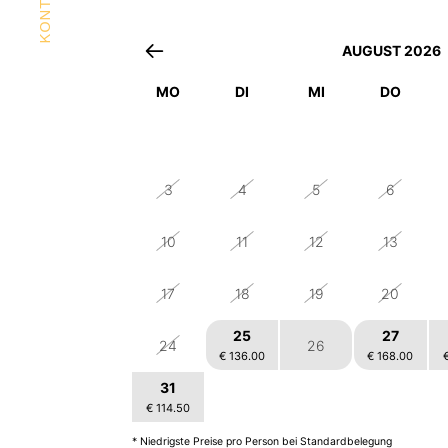
AUGUST 2026
MO
DI
MI
DO
27
28
29
30
3
4
5
6
10
11
12
13
17
18
19
20
25
27
24
26
€ 136.00
€ 168.00
31
1
3
2
€ 114.50
€ 112.50
€ 112.50
* Niedrigste Preise pro Person bei Standardbelegung