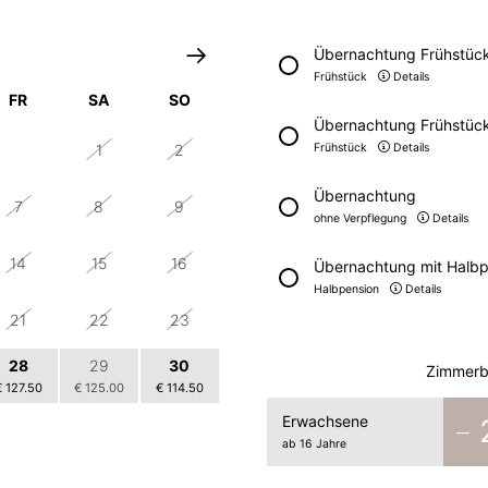
10.01.2023 - 19.12.2024
Übernachtung Frühstück 
ab € 235,37
Frühstück
Details
FR
SA
SO
Übernachtung Frühstück
31
1
2
Frühstück
Details
Bei Fragen sind wir für Sie telefonisch
Übernachtung
oder per E-mail immer erreichbar.
7
8
9
ohne Verpflegung
Details
14
15
16
Übernachtung mit Halbpe
Buchen
Halbpension
Details
21
22
23
28
29
30
Zimmerbe
€ 127.50
€ 125.00
€ 114.50
Erwachsene
4
6
5
ab 16 Jahre
€ 116.50
€ 114.50