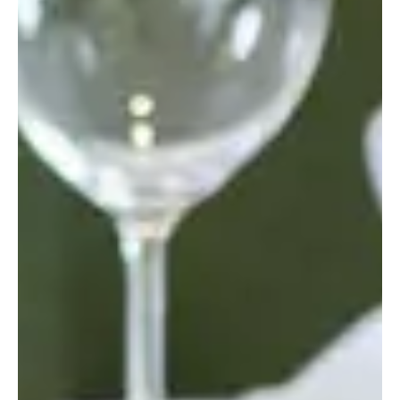
ROMANTIK IM SEPPL 2
NÄCHTE
2 Übernachtungen
10.01.2023 - 19.12.2024
ab € 235,37
Bei Fragen sind wir für Sie telefonisch
oder per E-mail immer erreichbar.
Buchen